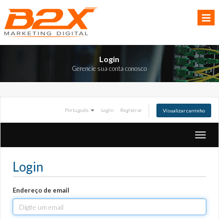
Login
Gerencie sua conta conosco
Português
Login
Registrar
Visualizar carrinho
Toggle
naviga
Login
Endereço de email