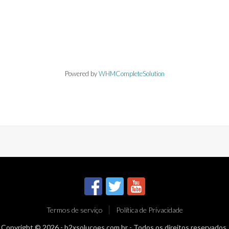
Powered by
WHMCompleteSolution
Termos de serviço
Política de Privacidade
Copyright © 2026 -
b2xsolucoes.com.br
- Todos os direitos reservados.