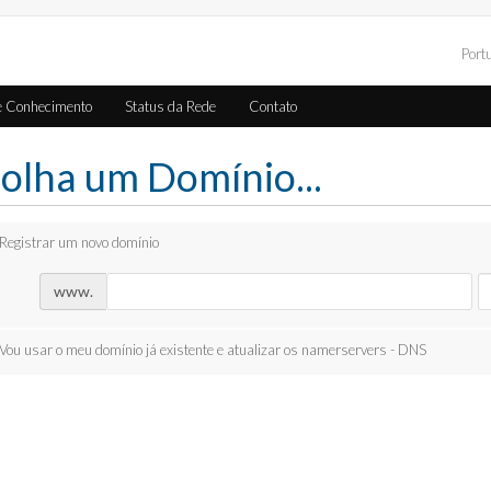
Port
e Conhecimento
Status da Rede
Contato
olha um Domínio...
Registrar um novo domínio
www.
Vou usar o meu domínio já existente e atualizar os namerservers - DNS