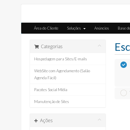
Área do Cliente
Soluções
Anúncios
Base d
Esc
Categorias
Hospedagem para Sites/E-mails
WebSite com Agendamento (Salão
Agenda Fácil)
Pacotes Social Mídia
Manutenção de Sites
Ações