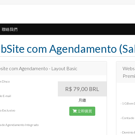
聯絡我們
Site com Agendamento (Sal
ite com Agendamento - Layout Basic
Websi
Prem
m Disco
R$ 79,00 BRL
de E-mail
月繳
- 1 GB em 
o Exclusivo
立即購買
- Conta de
ma de Agendamento Integrado
- Domínio 