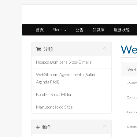
首頁
Store
公告
知識庫
服務狀態
Web
分類
Hospedagem para Sites/E-mails
Webs
WebSite com Agendamento (Salão
Agenda Fácil)
- 1 GB e
Pacotes Social Mídia
- Conta 
Manutenção de Sites
- Domíni
動作
- Siste