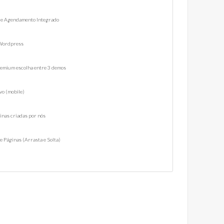
 de Agendamento Integrado
 Wordpress
remium escolha entre 3 demos
vo (mobile)
ginas criadas por nós
de Páginas (Arrasta e Solta)