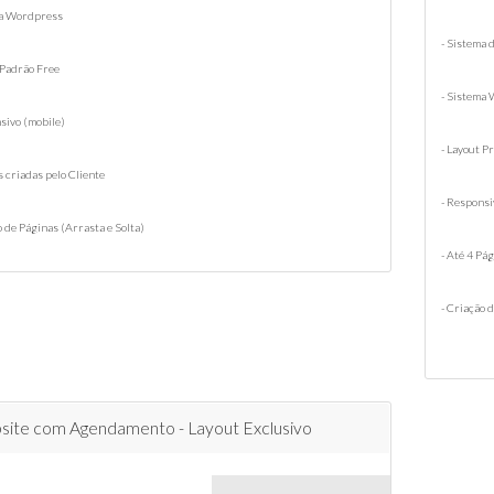
ma Wordpress
- Sistema
 Padrão Free
- Sistema
sivo (mobile)
- Layout P
s criadas pelo Cliente
- Responsi
o de Páginas (Arrasta e Solta)
- Até 4 Pá
- Criação 
ite com Agendamento - Layout Exclusivo