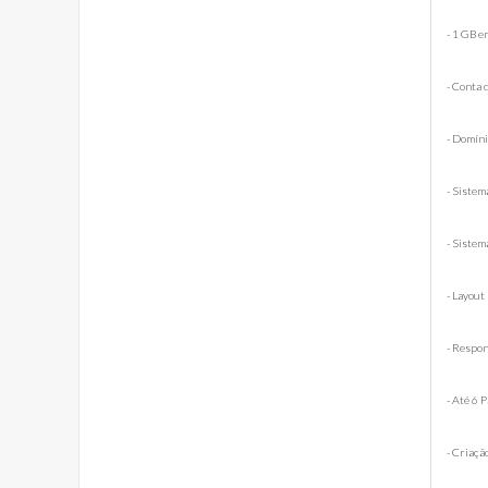
- 1 GB e
- Conta 
- Domíni
- Siste
- Siste
- Layout
- Respon
- Até 6 
- Criaçã