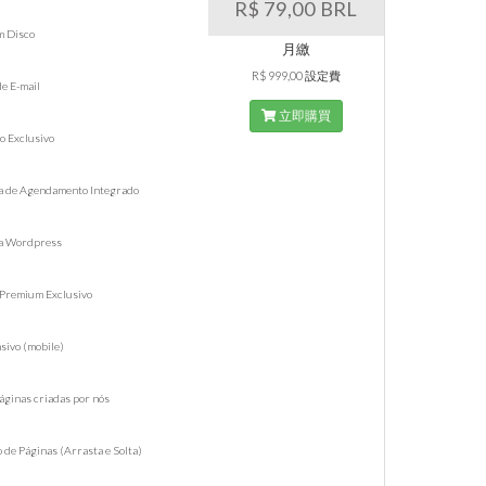
R$ 79,00 BRL
m Disco
月繳
R$ 999,00 設定費
de E-mail
立即購買
o Exclusivo
ma de Agendamento Integrado
ma Wordpress
 Premium Exclusivo
sivo (mobile)
Páginas criadas por nós
o de Páginas (Arrasta e Solta)